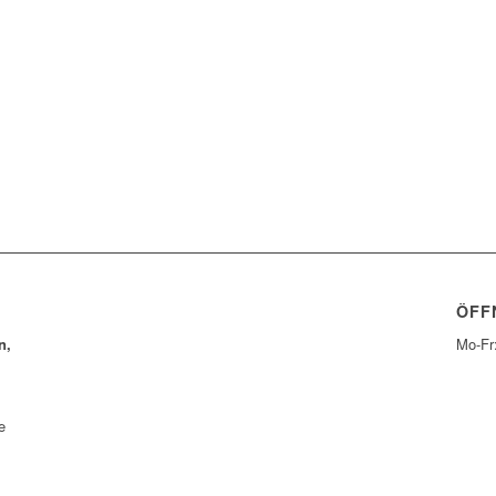
ÖFF
n,
Mo-Fr
e